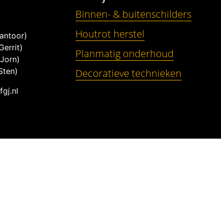
Binnen- & buitenschilders
Houtrot herstel
antoor)
errit)
Planmatig onderhoud
Jorn)
Sten)
Decoratieve technieken
gj.nl